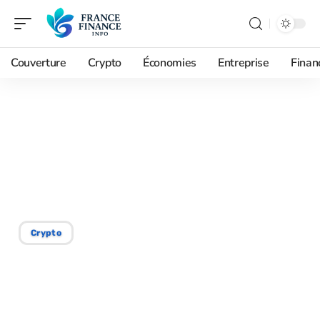
Couverture
Crypto
Économies
Entreprise
Finan
27/01/2026
Bitcoin en cash sur Cash
App : comment
transformer ?
Crypto