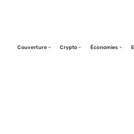
Couverture
Crypto
Économies
E
08/03/2026
Comprendre le
automatique de 
ses principales 