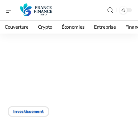
Couverture
Crypto
Économies
Entreprise
Finan
25/01/2026
Financement des
catastrophes naturelles :
qui intervient et comment
ça marche
Investissement