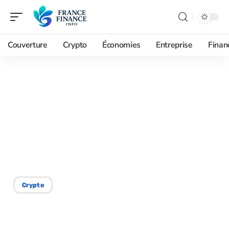
Couverture
Crypto
Économies
Entreprise
Finan
01/09/2025
Les meilleures
plateformes de trading
Bitcoin pour
investisseurs avertis
Crypto