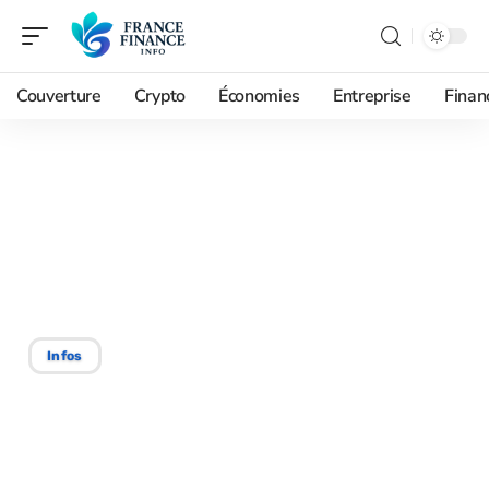
Couverture
Crypto
Économies
Entreprise
Finan
26/12/2025
Misez sur ces trois
secteurs boursiers pour
booster vos placements
Infos