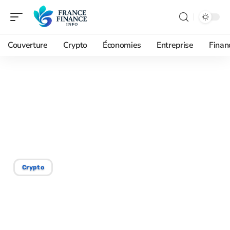
Couverture
Crypto
Économies
Entreprise
Finan
06/09/2025
Vendre sur Kraken :
processus et implications
pour les utilisateurs
Crypto