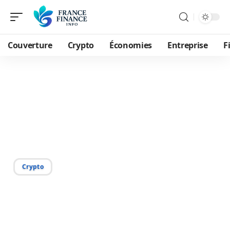
Couverture
Crypto
Économies
Entreprise
F
22/08/2025
Anonymat des
portefeuilles crypto :
réalité ou mythe ?
Crypto