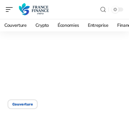
Couverture
Crypto
Économies
Entreprise
Finan
18/08/2025
Assurance essentielle :
identifier la plus
importante pour votre
protection
Couverture