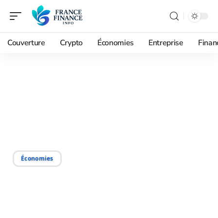
Couverture
Crypto
Économies
Entreprise
Finan
11/09/2025
Délais de transfert
d’argent : causes des
retards bancaires
Économies