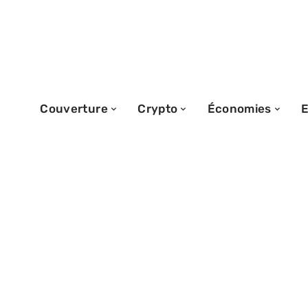
Couverture
Crypto
Économies
E
26/08/2025
L’importance de
l’analyse financ
entreprises