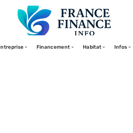
ntreprise
Financement
Habitat
Infos
 l’EBITDA dans
ière des