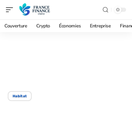
Couverture
Crypto
Économies
Entreprise
Finan
06/09/2025
Salaire nécessaire pour
un prêt immobilier de 250
000 €
Habitat